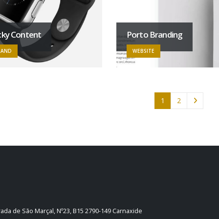
cky Content
Porto Branding
RAND
WEBSITE
1
2
trada de São Marçal, Nº23, B15 2790-149 Carnaxide