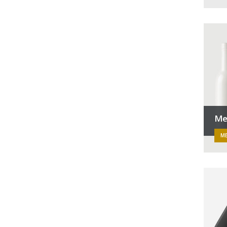
Me
ME