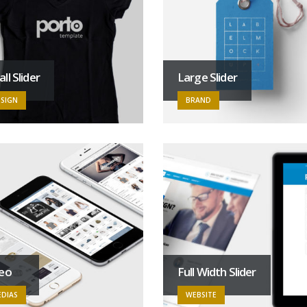
ll Slider
Large Slider
SIGN
BRAND
deo
Full Width Slider
DIAS
WEBSITE