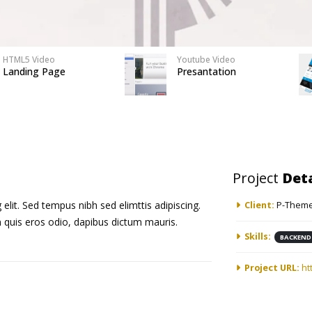
HTML5 Video
Youtube Video
Landing Page
Presantation
Project
Deta
elit. Sed tempus nibh sed elimttis adipiscing.
Client:
P-Theme
n quis eros odio, dapibus dictum mauris.
Skills:
BACKEND
Project URL:
ht