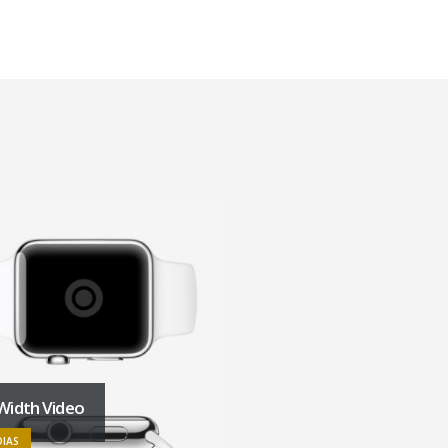
 Width Video
IAS