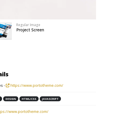
Regular Image
Project Screen
ils
s -
https://www.portotheme.com/
DESIGN
HTML/CSS
JAVASCRIPT
tps://www.portotheme.com/