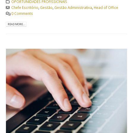
OPORTUNIDADES PROFISSIONAIS
Chefe Escritório
,
Gestão
,
Gestão Administrativa
,
Head of Office
0 Comments
READ MORE...