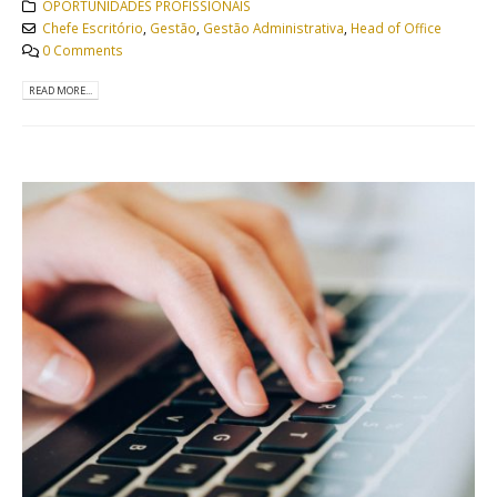
OPORTUNIDADES PROFISSIONAIS
Chefe Escritório
,
Gestão
,
Gestão Administrativa
,
Head of Office
0 Comments
READ MORE...