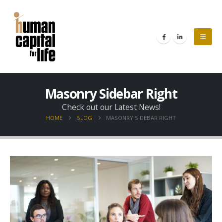
Masonry Sidebar Right
Check out our Latest News!
HOME
BLOG
MASONRY SIDEBAR RIGHT