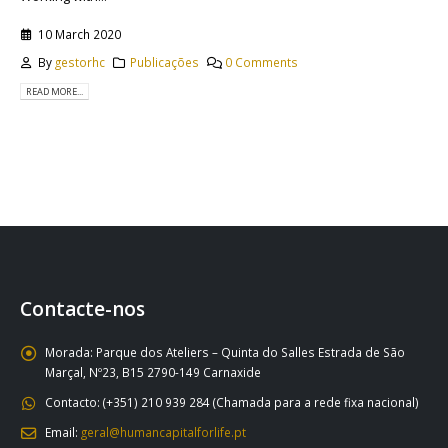
10 March 2020
By
gestorhc
Publicações
0 Comments
READ MORE...
Contacte-nos
Morada:
Parque dos Ateliers – Quinta do Salles Estrada de São
Marçal, Nº23, B15 2790-149 Carnaxide
Contacto:
(+351) 210 939 284 (Chamada para a rede fixa nacional)
Email:
geral@humancapitalforlife.pt