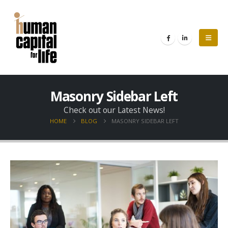
Masonry Sidebar Left
Check out our Latest News!
HOME
BLOG
MASONRY SIDEBAR LEFT