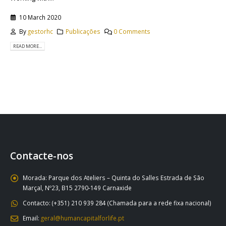
10 March 2020
By
gestorhc
Publicações
0 Comments
READ MORE...
Contacte-nos
Morada:
Parque dos Ateliers – Quinta do Salles Estrada de São
Marçal, Nº23, B15 2790-149 Carnaxide
Contacto:
(+351) 210 939 284 (Chamada para a rede fixa nacional)
Email:
geral@humancapitalforlife.pt