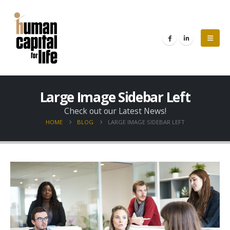
Large Image Sidebar Left
Check out our Latest News!
HOME
BLOG
LARGE IMAGE SIDEBAR LEFT