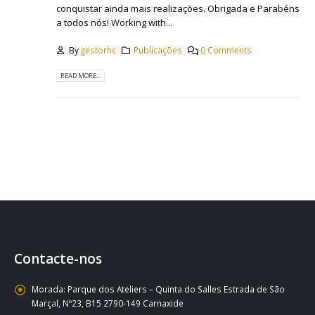
conquistar ainda mais realizações. Obrigada e Parabéns
a todos nós! Working with...
By
gestorhc
Publicações
0 Comments
READ MORE...
Contacte-nos
Morada:
Parque dos Ateliers – Quinta do Salles Estrada de São
Marçal, Nº23, B15 2790-149 Carnaxide