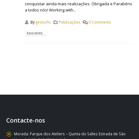
conquistar ainda mais realizações. Obrigada e Parabéns
a todos nós! Working with...
By
gestorhc
Publicações
0 Comments
READ MORE...
Contacte-nos
Morada:
Parque dos Ateliers – Quinta do Salles Estrada de São