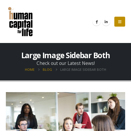
Large Image Sidebar Both
Check out our Latest News!
HOME
BLOG
LARGE IMAGE SIDEBAR BOTH