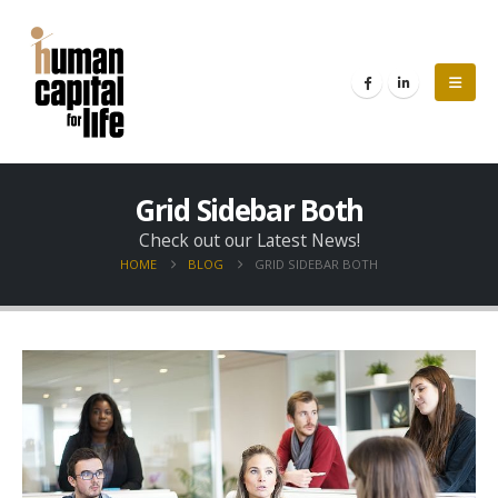
Grid Sidebar Both
Check out our Latest News!
HOME
BLOG
GRID SIDEBAR BOTH