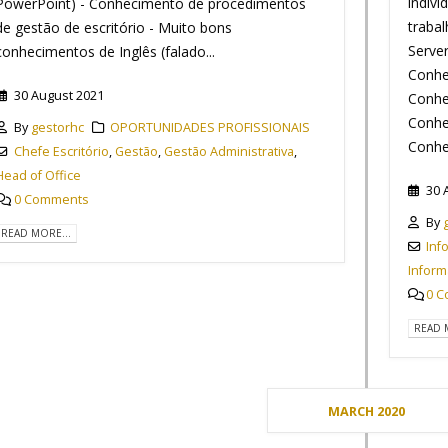
indivi
PowerPoint) - Conhecimento de procedimentos
traba
de gestão de escritório - Muito bons
Serve
conhecimentos de Inglês (falado...
Conhe
30 August 2021
Conhe
Conhe
By
gestorhc
OPORTUNIDADES PROFISSIONAIS
Conhe
Chefe Escritório
,
Gestão
,
Gestão Administrativa
,
Head of Office
30 
0 Comments
By
READ MORE...
Inf
Inform
0 
READ 
MARCH 2020