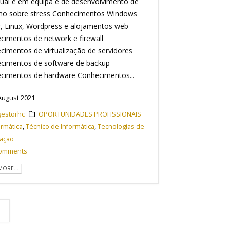
dual e em equipa e de desenvolvimento de
lho sobre stress Conhecimentos Windows
r, Linux, Wordpress e alojamentos web
cimentos de network e firewall
cimentos de virtualização de servidores
cimentos de software de backup
cimentos de hardware Conhecimentos...
August 2021
gestorhc
OPORTUNIDADES PROFISSIONAIS
ormática
,
Técnico de Informática
,
Tecnologias de
ação
Comments
MORE...