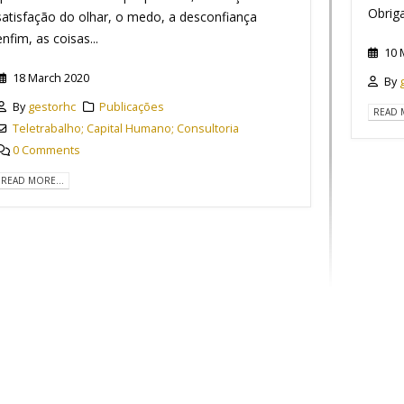
Obriga
satisfação do olhar, o medo, a desconfiança
enfim, as coisas...
10 
18 March 2020
By
By
gestorhc
Publicações
READ 
Teletrabalho; Capital Humano; Consultoria
0 Comments
READ MORE...