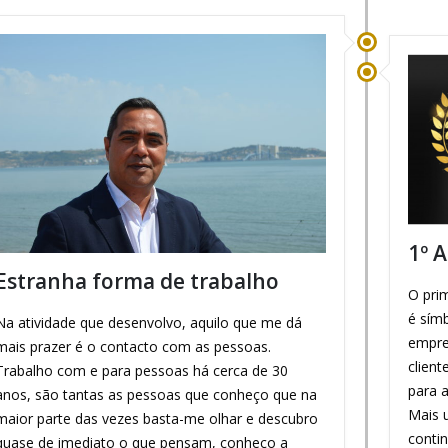
1º A
Estranha forma de trabalho
O prim
é sím
Na atividade que desenvolvo, aquilo que me dá
empre
mais prazer é o contacto com as pessoas.
clien
Trabalho com e para pessoas há cerca de 30
para 
anos, são tantas as pessoas que conheço que na
Mais 
maior parte das vezes basta-me olhar e descubro
contin
quase de imediato o que pensam, conheço a