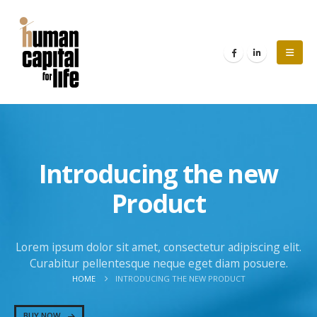
Introducing the new
Product
Lorem ipsum dolor sit amet, consectetur adipiscing elit.
Curabitur pellentesque neque eget diam posuere.
HOME
INTRODUCING THE NEW PRODUCT
BUY NOW