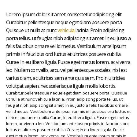
Lorem ipsum dolor sit amet, consectetur adipiscing elit.
Curabitur pellentesque neque eget diam posuere porta.
Quisque ut nulla at nunc
vehicula
lacinia. Proin adipiscing
porta tellus, ut feugiat nibh adipiscing sit amet. In eu justo a
felis faucibus ornare vel id metus. Vestibulum ante ipsum
primis in faucibus orci luctus et ultrices posuere cubilia
Curae; In eu libero ligula. Fusce eget metus lorem, ac viverra
leo. Nullam convallis, arcu vel pellentesque sodales, nisi est
varius diam, ac ultrices sem ante quis sem. Proin ultricies
volutpat sapien, nec scelerisque ligula mollis lobortis.
Curabitur pellentesque neque eget diam posuere porta. Quisque
ut nulla at nunc vehicula lacinia. Proin adipiscing porta tellus, ut
feugiat nibh adipiscing sit amet. In eu justo a felis faucibus ornare
vel id metus. Vestibulum ante ipsum primis in faucibus orci luctus et
ultrices posuere cubilia Curae; In eu libero ligula. Fusce eget metus
lorem, ac viverra leo. Vestibulum ante ipsum primis in faucibus orci
luctus et ultrices posuere cubilia Curae; In eu libero ligula. Fusce
eget metus lorem, ac viverra leo. Vestibulum ante ipsum primis in