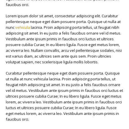
faucibus orci.
Lorem ipsum dolor sit amet, consectetur adipiscing elit. Curabitur
pellentesque neque eget diam posuere porta. Quisque ut nulla at
nunc
vehicula
lacinia. Proin adipiscing porta tellus, ut feugiat nibh
adipiscing sit amet. In eu justo a felis faucibus ornare vel id metus.
Vestibulum ante ipsum primis in faucibus orci luctus et ultrices
posuere cubilia Curae; In eu libero ligula. Fusce eget metus lorem,
ac viverra leo. Nullam convallis, arcu vel pellentesque sodales, nisi
est varius diam, ac ultrices sem ante quis sem. Proin ultricies
volutpat sapien, nec scelerisque ligula mollis lobortis.
Curabitur pellentesque neque eget diam posuere porta. Quisque
ut nulla at nunc vehicula lacinia. Proin adipiscing porta tellus, ut
feugiat nibh adipiscing sit amet. In eu justo a felis faucibus ornare
vel id metus. Vestibulum ante ipsum primis in faucibus orci luctus et
ultrices posuere cubilia Curae; In eu libero ligula. Fusce eget metus
lorem, ac viverra leo. Vestibulum ante ipsum primis in faucibus orci
luctus et ultrices posuere cubilia Curae; In eu libero ligula. Fusce
eget metus lorem, ac viverra leo. Vestibulum ante ipsum primis in
faucibus orci.