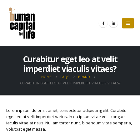
Curabitur eget leo at velit
imperdiet viaculis vitaes?
HOME
FAQS
BRAND
CURABITUR EGET LEO AT VELIT IMPERDIET VIACULIS VITAES?
Lorem ipsum dolor sit amet, consectetur adipiscing elit. Curabitur
eget leo at velit imperdiet varius. In eu ipsum vitae velit congue
iaculis vitae at risus. Nullam tortor nunc, bibendum vitae semper a,
volutpat eget massa.