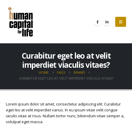
Curabitur eget leo at velit
imperdiet viaculis vitaes?
HOME
FAQS
BRAND
CURABITUR EGET LEO AT VELIT IMPERDIET VIACULIS VITAES?
Lorem ipsum dolor sit amet, consectetur adipiscing elit. Curabitur
eget leo at velit imperdiet varius. In eu ipsum vitae velit congue
iaculis vitae at risus. Nullam tortor nunc, bibendum vitae semper a,
volutpat eget massa.