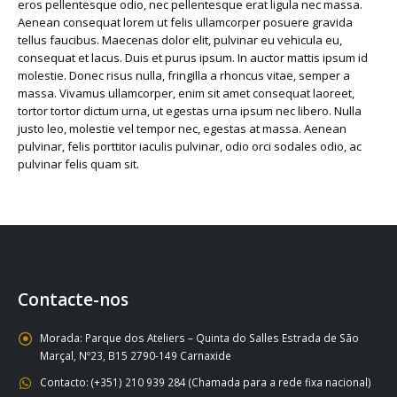
eros pellentesque odio, nec pellentesque erat ligula nec massa.
Aenean consequat lorem ut felis ullamcorper posuere gravida
tellus faucibus. Maecenas dolor elit, pulvinar eu vehicula eu,
consequat et lacus. Duis et purus ipsum. In auctor mattis ipsum id
molestie. Donec risus nulla, fringilla a rhoncus vitae, semper a
massa. Vivamus ullamcorper, enim sit amet consequat laoreet,
tortor tortor dictum urna, ut egestas urna ipsum nec libero. Nulla
justo leo, molestie vel tempor nec, egestas at massa. Aenean
pulvinar, felis porttitor iaculis pulvinar, odio orci sodales odio, ac
pulvinar felis quam sit.
Contacte-nos
Morada:
Parque dos Ateliers – Quinta do Salles Estrada de São
Marçal, Nº23, B15 2790-149 Carnaxide
Contacto:
(+351) 210 939 284 (Chamada para a rede fixa nacional)