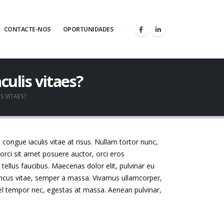
CONTACTE-NOS
OPORTUNIDADES
culis vitaes?
S VITAES?
t congue iaculis vitae at risus. Nullam tortor nunc,
orci sit amet posuere auctor, orci eros
ellus faucibus. Maecenas dolor elit, pulvinar eu
rhoncus vitae, semper a massa. Vivamus ullamcorper,
vel tempor nec, egestas at massa. Aenean pulvinar,