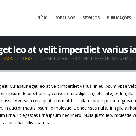
INÍCIO
SOBRE NÓS
SERVIÇOS
PUBLICAÇÕES
et leo at velit imperdiet varius ia
FAQS
LOGO
CURABITUR EGET LEO AT VELIT IMPERDIET VARIUS IACULI
it. Curabitur eget leo at velit imperdiet varius. In eu ipsum vitae veli
 ipsum dolor sit amet, consectetur adipiscing elit. Integer fringilla, 
 massa. Aenean consequat lorem ut felis ullamcorper posuere gravida t
m. In auctor mattis ipsum id molestie. Donec risus nulla, fringilla a 
um urna, ut egestas urna ipsum nec libero. Nulla justo leo, molestie 
o, ac pulvinar felis quam sit.