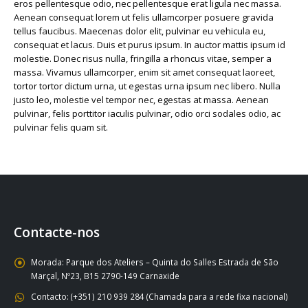
eros pellentesque odio, nec pellentesque erat ligula nec massa.
Aenean consequat lorem ut felis ullamcorper posuere gravida
tellus faucibus. Maecenas dolor elit, pulvinar eu vehicula eu,
consequat et lacus. Duis et purus ipsum. In auctor mattis ipsum id
molestie. Donec risus nulla, fringilla a rhoncus vitae, semper a
massa. Vivamus ullamcorper, enim sit amet consequat laoreet,
tortor tortor dictum urna, ut egestas urna ipsum nec libero. Nulla
justo leo, molestie vel tempor nec, egestas at massa. Aenean
pulvinar, felis porttitor iaculis pulvinar, odio orci sodales odio, ac
pulvinar felis quam sit.
Contacte-nos
Morada:
Parque dos Ateliers – Quinta do Salles Estrada de São
Marçal, Nº23, B15 2790-149 Carnaxide
Contacto:
(+351) 210 939 284 (Chamada para a rede fixa nacional)