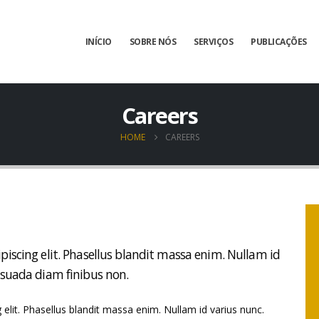
INÍCIO
SOBRE NÓS
SERVIÇOS
PUBLICAÇÕES
Careers
HOME
CAREERS
piscing elit. Phasellus blandit massa enim. Nullam id
esuada diam finibus non.
elit. Phasellus blandit massa enim. Nullam id varius nunc.