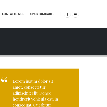
CONTACTE-NOS
OPORTUNIDADES
Lorem ipsum dolor sit
amet, consectetur
adipiscing elit. Donec
hendrerit vehicula est, in
consequat. Curabitur