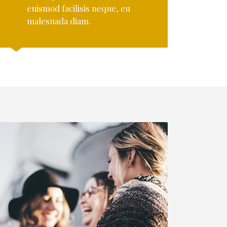
euismod facilisis neque, eu
malesuada diam.